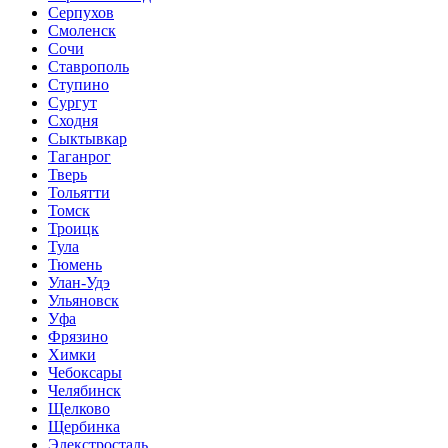
Серпухов
Смоленск
Сочи
Ставрополь
Ступино
Сургут
Сходня
Сыктывкар
Таганрог
Тверь
Тольятти
Томск
Троицк
Тула
Тюмень
Улан-Удэ
Ульяновск
Уфа
Фрязино
Химки
Чебоксары
Челябинск
Щелково
Щербинка
Элекстросталь