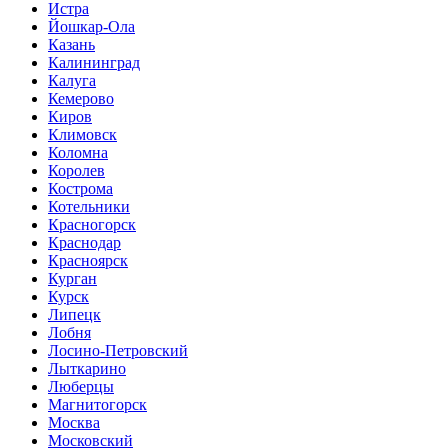
Истра
Йошкар-Ола
Казань
Калининград
Калуга
Кемерово
Киров
Климовск
Коломна
Королев
Кострома
Котельники
Красногорск
Краснодар
Красноярск
Курган
Курск
Липецк
Лобня
Лосино-Петровский
Лыткарино
Люберцы
Магнитогорск
Москва
Московский