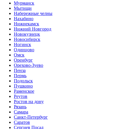
Мурманск
Мытищи
Набережные челны
Нахабино
Нижнекамск
Нижний Новгород
Новокузнецк
Новосибирск
Ногинск
Одинцово
Омск
Оренбург
Орехово-Зуево
Пенза
Пермь
Подольск
Пушкино
Раменское
Реутов
Ростов на дону
Рязань
Самара
Санкт-Петербург
Саратов
Сергиев Посад